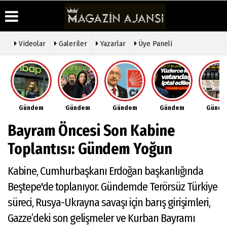
Videolar
Galeriler
Yazarlar
Üye Paneli
Üye Paneli
Hava
Köşe
Künye
Durumu
Yazarları
Haber
İletişim
Arşivi
Gazete
Video
Çerez
Manşetleri
Galeri
Gazete
Politikası
Gündem
Gündem
Gündem
Gündem
Günd
Arşivi
Anketler
Foto
Gizlilik
Galeri
Günün
Biyografiler
İlkeleri
Bayram Öncesi Son Kabine
Haberleri
Etkinlikler
Toplantısı: Gündem Yoğun
Kabine, Cumhurbaşkanı Erdoğan başkanlığında
Beştepe'de toplanıyor. Gündemde Terörsüz Türkiye
süreci, Rusya-Ukrayna savaşı için barış girişimleri,
Gazze’deki son gelişmeler ve Kurban Bayramı