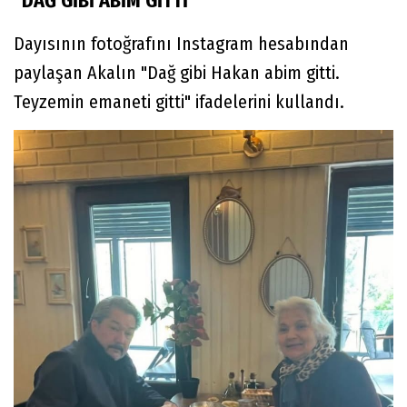
"DAĞ GİBİ ABİM GİTTİ"
Dayısının fotoğrafını Instagram hesabından
paylaşan Akalın "Dağ gibi Hakan abim gitti.
Teyzemin emaneti gitti" ifadelerini kullandı.