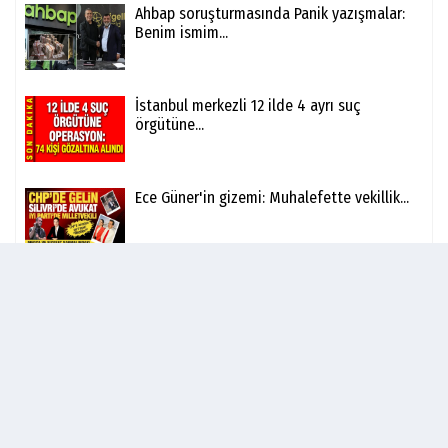
Ahbap soruşturmasında Panik yazışmalar:
Benim ismim...
İstanbul merkezli 12 ilde 4 ayrı suç
örgütüne...
Ece Güner'in gizemi: Muhalefette vekillik...
Ahbap Dosyasında Ünlüler Kıskacı: Fatih
Altaylı,...
Ünlü Ayakkabı Markası Soho'nun Patronu
Mücahit...