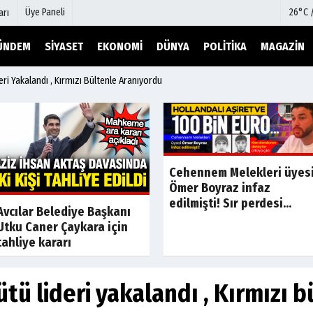
Üye Paneli
26°C 
arı
ÜNDEM
SIYASET
EKONOMI
DÜNYA
POLITIKA
MAGAZIN
eri Yakalandı , Kırmızı Bültenle Aranıyordu
mu
Köşe Yazarları
şetleri
Video Galeri
Foto Galeri
r
Etkinlikler
Cehennem Melekleri üyes
Ömer Boyraz infaz
edilmişti! Sır perdesi...
Son Dakika
Son Dakik
Avcılar Belediye Başkanı
Utku Caner Çaykara için
tahliye kararı
ütü lideri yakalandı , Kırmızı 