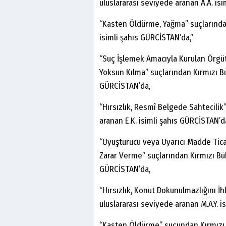
uluslararası seviyede aranan A.A. is
“Kasten Öldürme, Yağma” suçlarından
isimli şahıs GÜRCİSTAN’da,”
“Suç İşlemek Amacıyla Kurulan Örgüt
Yoksun Kılma” suçlarından Kırmızı Bü
GÜRCİSTAN’da,
“Hırsızlık, Resmî Belgede Sahtecilik
aranan E.K. isimli şahıs GÜRCİSTAN’d
“Uyuşturucu veya Uyarıcı Madde Tica
Zarar Verme” suçlarından Kırmızı Bült
GÜRCİSTAN’da,
“Hırsızlık, Konut Dokunulmazlığını İ
uluslararası seviyede aranan M.A.Y. i
“Kasten Öldürme” suçundan Kırmızı B