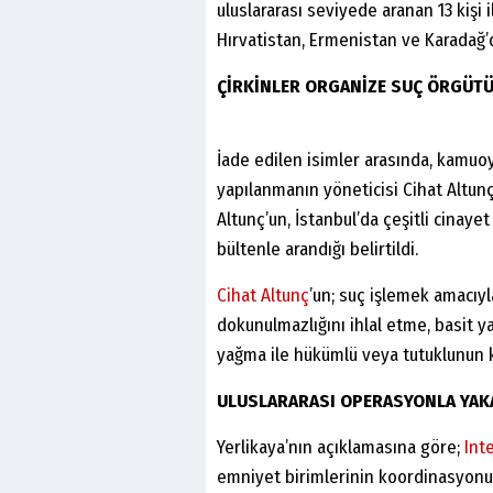
uluslararası seviyede aranan 13 kişi 
Hırvatistan, Ermenistan ve Karadağ’d
ÇİRKİNLER ORGANİZE SUÇ ÖRGÜTÜ
İade edilen isimler arasında, kamuo
yapılanmanın yöneticisi Cihat Altunç’
Altunç’un, İstanbul’da çeşitli cinaye
bültenle arandığı belirtildi.
Cihat Altunç
’un; suç işlemek amacıyla
dokunulmazlığını ihlal etme, basit ya
yağma ile hükümlü veya tutuklunun k
ULUSLARARASI OPERASYONLA YAK
Yerlikaya’nın açıklamasına göre;
Inte
emniyet birimlerinin koordinasyonuy