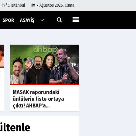
/ 19°C İstanbul
7 Ağustos 2026, Cuma
SPOR
ASAYIŞ
Künye
İletişim
Çerez Politikası
Gizlilik İlkeleri
i
a
S
Uslu Group'tan Fina
MASAK raporundaki
Yeniden Yapılandır
ünlülerin liste ortaya
başvurusu
çıktı! AHBAP'a...
bültenle