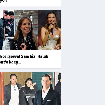
ıyor?
Ece: Şevval Sam bizi Haluk
nt'e karşı...