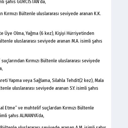
imli şahıs GÜRCİSTAN’da,
 Kırmızı Bültenle uluslararası seviyede aranan K.K.
e Üye Olma, Yağma (6 kez), Kişiyi Hürriyetinden
ltenle uluslararası seviyede aranan M.A. isimli şahıs
” suçlarından Kırmızı Bültenle uluslararası seviyede
a,
reti Yapma veya Sağlama, Silahla Tehdit(2 kez), Mala
enle uluslararası seviyede aranan S.Y. isimli şahıs
hlal Etme” ve muhtelif suçlardan Kırmızı Bültenle
simli şahıs ALMANYA’da,
ültenle uluslararası seviyede aranan A.M. isimli şahıs