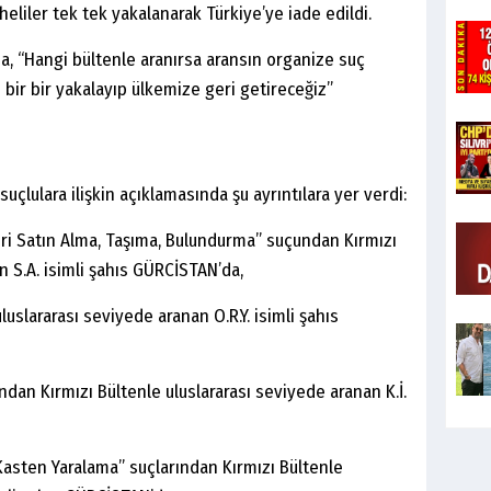
heliler tek tek yakalanarak Türkiye’ye iade edildi.
nda, “Hangi bültenle aranırsa aransın organize suç
ni bir bir yakalayıp ülkemize geri getireceğiz”
 suçlulara ilişkin açıklamasında şu ayrıntılara yer verdi:
eri Satın Alma, Taşıma, Bulundurma” suçundan Kırmızı
n S.A. isimli şahıs GÜRCİSTAN’da,
uslararası seviyede aranan O.R.Y. isimli şahıs
n Kırmızı Bültenle uluslararası seviyede aranan K.İ.
Kasten Yaralama” suçlarından Kırmızı Bültenle