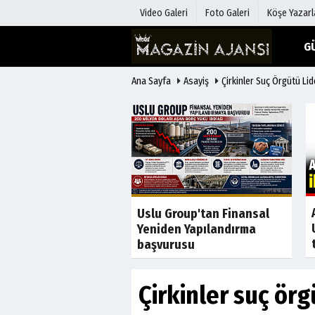
Video Galeri
Foto Galeri
Köşe Yazarl
G
Ana Sayfa
Asayiş
Çirkinler Suç Örgütü Lid
Üye Paneli
Hava Duru
Haber Arşivi
Gazete Man
Gazete Arşivi
Anketler
Günün Haberleri
Biyografile
Son Dakika
 raporundaki
Uslu Group'tan Finansal
rin liste ortaya
Yeniden Yapılandırma
AHBAP'a...
başvurusu
Çirkinler suç örg