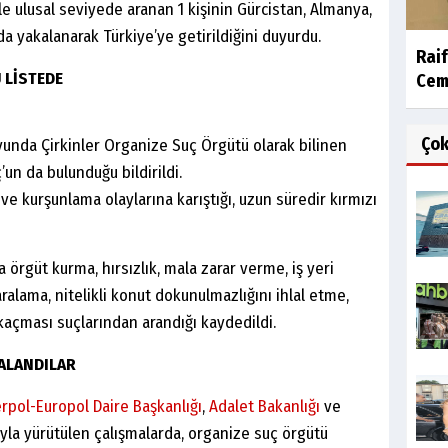
ile ulusal seviyede aranan 1 kişinin Gürcistan, Almanya,
a yakalanarak Türkiye’ye getirildiğini duyurdu.
Raif
 LİSTEDE
Cemi
Ço
yunda Çirkinler Organize Suç Örgütü olarak bilinen
un da bulunduğu bildirildi.
t ve kurşunlama olaylarına karıştığı, uzun süredir kırmızı
 örgüt kurma, hırsızlık, mala zarar verme, iş yeri
ralama, nitelikli konut dokunulmazlığını ihlal etme,
açması suçlarından arandığı kaydedildi.
ALANDILAR
rpol-Europol Daire Başkanlığı
,
Adalet Bakanlığı
ve
la yürütülen çalışmalarda, organize suç örgütü