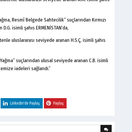
 Yağma, Resmî Belgede Sahtecilik” suçlarından Kırmızı
n D.G. isimli şahıs ERMENİSTAN’da,
tenle uluslararası seviyede aranan H.S.Ç. isimli şahıs
ağma” suçlarından ulusal seviyede aranan C.B. isimli
emize iadeleri sağlandı.”
Linkedin'de Paylaş
Paylaş