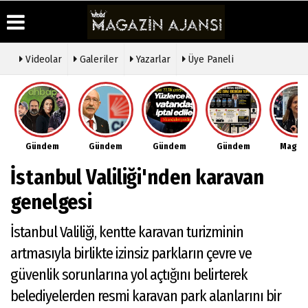
Videolar
Galeriler
Yazarlar
Üye Paneli
Üye Paneli
Hava
Köşe
Künye
Durumu
Yazarları
Haber
İletişim
Arşivi
Gazete
Video
Çerez
Manşetleri
Galeri
Gazete
Politikası
Gündem
Gündem
Gündem
Gündem
Magaz
Arşivi
Anketler
Foto
Gizlilik
Galeri
Günün
Biyografiler
İlkeleri
İstanbul Valiliği'nden karavan
Haberleri
Etkinlikler
genelgesi
İstanbul Valiliği, kentte karavan turizminin
artmasıyla birlikte izinsiz parkların çevre ve
güvenlik sorunlarına yol açtığını belirterek
belediyelerden resmi karavan park alanlarını bir