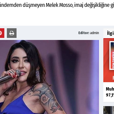
gündemden düşmeyen Melek Mosso, imaj değişikliğine git
İlg
Editor:
admin
Muha
97,1