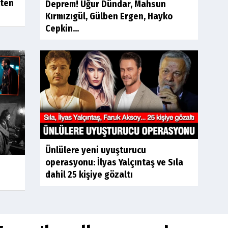
kten
Deprem! Uğur Dündar, Mahsun
Kırmızıgül, Gülben Ergen, Hayko
Cepkin...
Ünlülere yeni uyuşturucu
operasyonu: İlyas Yalçıntaş ve Sıla
dahil 25 kişiye gözaltı