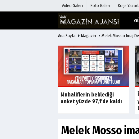
Video Galeri
Foto Galeri
Köşe Yazarl
G
Ana Sayfa
Magazin
Melek Mosso Imaj Deği
Üye Paneli
Hava Duru
Haber Arşivi
Gazete Man
Gazete Arşivi
Anketler
Günün Haberleri
Biyografile
Son Dakika
Derneği yönetimine
Muhaliflerin beklediği
m atandı
anket yüzde 97,1'de kaldı
Melek Mosso imaj 