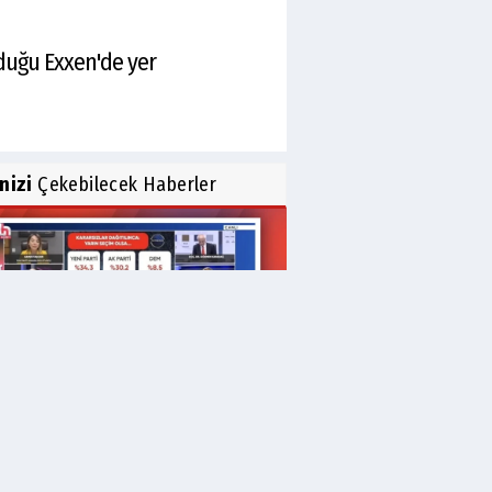
duğu Exxen'de yer
inizi
Çekebilecek Haberler
liflerin beklediği anket yüzde
'de kaldı