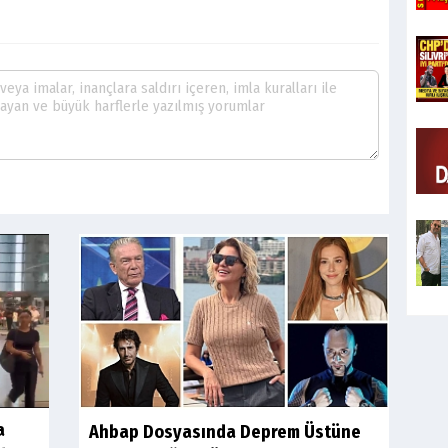
a
Ahbap Dosyasında Deprem Üstüne