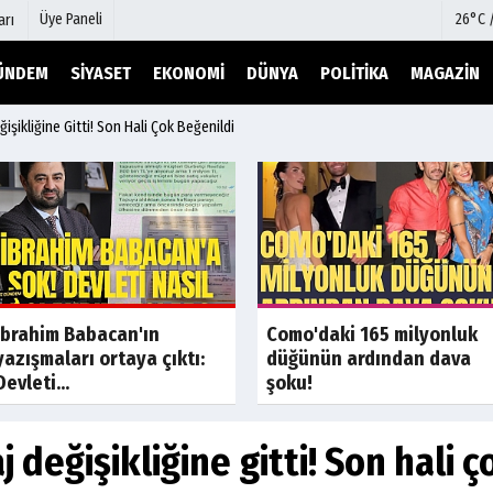
Üye Paneli
26°C 
arı
ÜNDEM
SIYASET
EKONOMI
DÜNYA
POLITIKA
MAGAZIN
şikliğine Gitti! Son Hali Çok Beğenildi
mu
Köşe Yazarları
şetleri
Video Galeri
Foto Galeri
r
Etkinlikler
Son Dakika
Son Dakik
İbrahim Babacan'ın
Como'daki 165 milyonluk
yazışmaları ortaya çıktı:
düğünün ardından dava
Devleti...
şoku!
değişikliğine gitti! Son hali ç