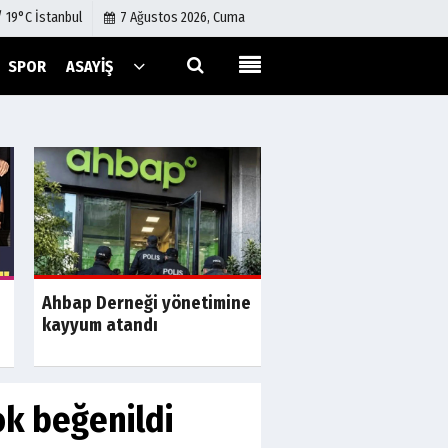
/ 19°C İstanbul
7 Ağustos 2026, Cuma
SPOR
ASAYIŞ
Künye
İletişim
Çerez Politikası
Gizlilik İlkeleri
Ahbap Derneği yönetimine
a
S
Muhaliflerin bekledi
kayyum atandı
anket yüzde 97,1'de 
ok beğenildi