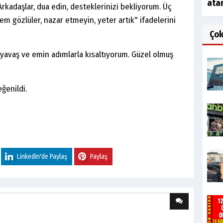
ata
Arkadaşlar, dua edin, desteklerinizi bekliyorum. Üç
 gözlüler, nazar etmeyin, yeter artık" ifadelerini
Ço
ı yavaş ve emin adımlarla kısaltıyorum. Güzel olmuş
ğenildi.
Linkedin'de Paylaş
Paylaş