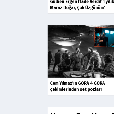
Gülben Ergen İfade Verdi!' 'İyili
Maraz Doğar, Çok Üzgünüm'
Cem Yılmaz'ın GORA 4 GORA
çekimlerinden set pozları