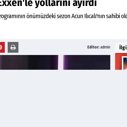
xxen'le yollarını ayırdı
ogramının önümüzdeki sezon Acun Ilıcalı'nın sahibi ol
İlg
Editor:
admin
Muha
97,1