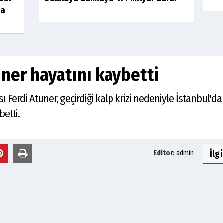
na
ner hayatını kaybetti
ı Ferdi Atuner, geçirdiği kalp krizi nedeniyle İstanbul'd
etti.
İlg
Editor:
admin