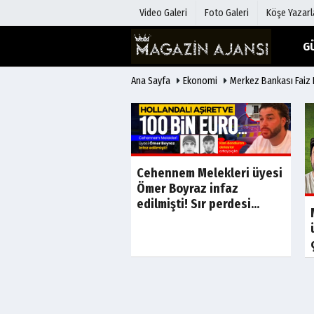
Video Galeri
Foto Galeri
Köşe Yazarl
G
Ana Sayfa
Ekonomi
Merkez Bankası Faiz K
Üye Paneli
Hava Duru
Haber Arşivi
Gazete Man
Gazete Arşivi
Anketler
Günün Haberleri
Biyografile
Cehennem Melekleri üyesi
Ömer Boyraz infaz
edilmişti! Sır perdesi...
Son Dakika
Son Dakika
de iş insanı Ahmet
ş cinayetinin kilit