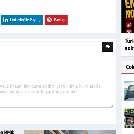
Linkedin'de Paylaş
Paylaş
Türk
nok
Ço