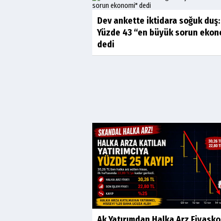
Dev ankette iktidara soğuk duş:
Yüzde 43 “en büyük sorun ekon
dedi
Ak Yatırımdan Halka Arz Fiyasko