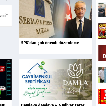
omi”
SPK’dan çok önemli düzenleme
su!
Damlaya damlaya 4.4 milyar zarar