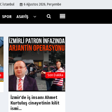
C İstanbul
6 Ağustos 2026, Perşembe
SPOR
ASAYIŞ
Künye
İletişim
Çerez Politikası
Gizlilik İlkeleri
a
Son Dakika
S
Cehennem Melekleri
Ömer Boyraz infaz
edilmişti! Sır perdesi
İzmir'de iş insanı Ahmet
Kurtuluş cinayetinin kilit
ismi...