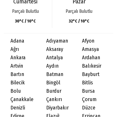
Cumartesi
Pazar
Parçalı Bulutlu
Parçalı Bulutlu
30°C / 10°C
32°C / 10°C
Adana
Adıyaman
Afyon
Ağrı
Aksaray
Amasya
Ankara
Antalya
Ardahan
Artvin
Aydın
Balıkesir
Bartın
Batman
Bayburt
Bilecik
Bingöl
Bitlis
Bolu
Burdur
Bursa
Çanakkale
Çankırı
Çorum
Denizli
Diyarbakır
Düzce
Edirne
Elazığ
Erzincan