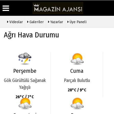
Videolar
Galeriler
Yazarlar
Üye Paneli
Üye Paneli
Hava
Köşe
Künye
Ağrı Hava Durumu
Durumu
Yazarları
Haber
İletişim
Arşivi
Gazete
Video
Çerez
Manşetleri
Galeri
Gazete
Politikası
Arşivi
Anketler
Foto
Gizlilik
Galeri
Günün
Biyografiler
İlkeleri
Haberleri
Etkinlikler
Perşembe
Cuma
Gök Gürültülü Sağanak
Parçalı Bulutlu
Yağışlı
28°C / 9°C
26°C / 7°C