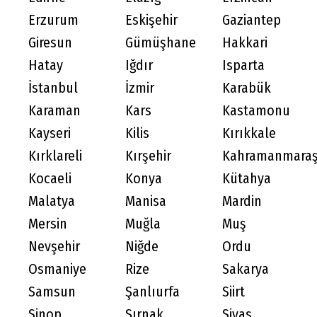
Erzurum
Eskişehir
Gaziantep
Giresun
Gümüşhane
Hakkari
Hatay
Iğdır
Isparta
İstanbul
İzmir
Karabük
Karaman
Kars
Kastamonu
Kayseri
Kilis
Kırıkkale
Kırklareli
Kırşehir
Kahramanmara
Kocaeli
Konya
Kütahya
Malatya
Manisa
Mardin
Mersin
Muğla
Muş
Nevşehir
Niğde
Ordu
Osmaniye
Rize
Sakarya
Samsun
Şanlıurfa
Siirt
Sinop
Şırnak
Sivas