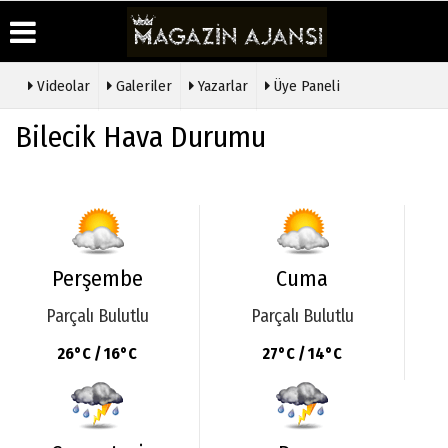
Videolar
Galeriler
Yazarlar
Üye Paneli
Üye Paneli
Hava
Köşe
Künye
Bilecik Hava Durumu
Durumu
Yazarları
Haber
İletişim
Arşivi
Gazete
Video
Çerez
Manşetleri
Galeri
Gazete
Politikası
Arşivi
Anketler
Foto
Gizlilik
Galeri
Günün
Biyografiler
İlkeleri
Haberleri
Etkinlikler
Perşembe
Cuma
Parçalı Bulutlu
Parçalı Bulutlu
26°C / 16°C
27°C / 14°C