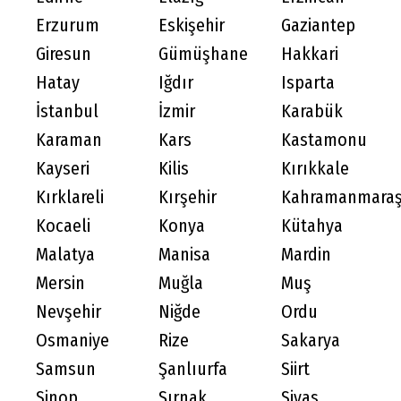
Erzurum
Eskişehir
Gaziantep
Giresun
Gümüşhane
Hakkari
Hatay
Iğdır
Isparta
İstanbul
İzmir
Karabük
Karaman
Kars
Kastamonu
Kayseri
Kilis
Kırıkkale
Kırklareli
Kırşehir
Kahramanmara
Kocaeli
Konya
Kütahya
Malatya
Manisa
Mardin
Mersin
Muğla
Muş
Nevşehir
Niğde
Ordu
Osmaniye
Rize
Sakarya
Samsun
Şanlıurfa
Siirt
Sinop
Şırnak
Sivas