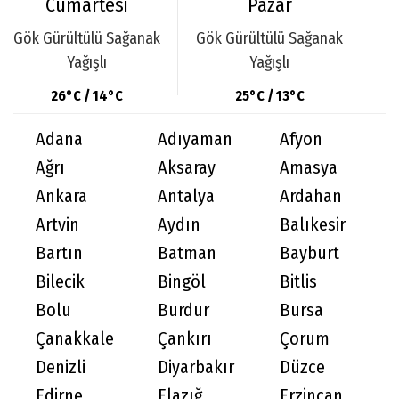
Cumartesi
Pazar
Gök Gürültülü Sağanak
Gök Gürültülü Sağanak
Yağışlı
Yağışlı
26°C / 14°C
25°C / 13°C
Adana
Adıyaman
Afyon
Ağrı
Aksaray
Amasya
Ankara
Antalya
Ardahan
Artvin
Aydın
Balıkesir
Bartın
Batman
Bayburt
Bilecik
Bingöl
Bitlis
Bolu
Burdur
Bursa
Çanakkale
Çankırı
Çorum
Denizli
Diyarbakır
Düzce
Edirne
Elazığ
Erzincan