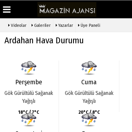
Videolar
Galeriler
Yazarlar
Üye Paneli
Üye Paneli
Hava
Köşe
Künye
Ardahan Hava Durumu
Durumu
Yazarları
Haber
İletişim
Arşivi
Gazete
Video
Çerez
Manşetleri
Galeri
Gazete
Politikası
Arşivi
Anketler
Foto
Gizlilik
Galeri
Günün
Biyografiler
İlkeleri
Haberleri
Etkinlikler
Perşembe
Cuma
Gök Gürültülü Sağanak
Gök Gürültülü Sağanak
Yağışlı
Yağışlı
18°C / 7°C
20°C / 8°C