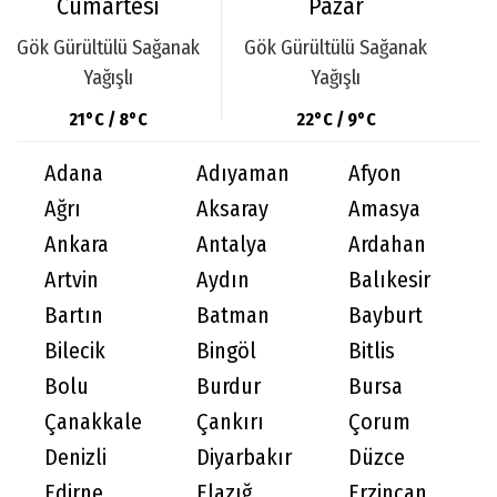
Cumartesi
Pazar
Gök Gürültülü Sağanak
Gök Gürültülü Sağanak
Yağışlı
Yağışlı
21°C / 8°C
22°C / 9°C
Adana
Adıyaman
Afyon
Ağrı
Aksaray
Amasya
Ankara
Antalya
Ardahan
Artvin
Aydın
Balıkesir
Bartın
Batman
Bayburt
Bilecik
Bingöl
Bitlis
Bolu
Burdur
Bursa
Çanakkale
Çankırı
Çorum
Denizli
Diyarbakır
Düzce
Edirne
Elazığ
Erzincan