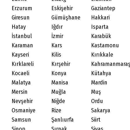
Erzurum
Eskişehir
Gaziantep
Giresun
Gümüşhane
Hakkari
Hatay
Iğdır
Isparta
İstanbul
İzmir
Karabük
Karaman
Kars
Kastamonu
Kayseri
Kilis
Kırıkkale
Kırklareli
Kırşehir
Kahramanmara
Kocaeli
Konya
Kütahya
Malatya
Manisa
Mardin
Mersin
Muğla
Muş
Nevşehir
Niğde
Ordu
Osmaniye
Rize
Sakarya
Samsun
Şanlıurfa
Siirt
Sinop
Şırnak
Sivas