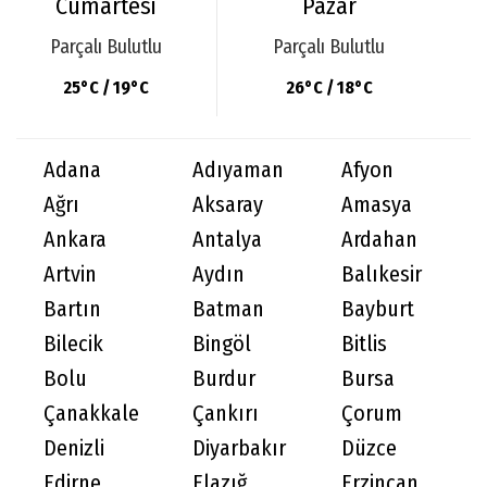
Cumartesi
Pazar
Parçalı Bulutlu
Parçalı Bulutlu
25°C / 19°C
26°C / 18°C
Adana
Adıyaman
Afyon
Ağrı
Aksaray
Amasya
Ankara
Antalya
Ardahan
Artvin
Aydın
Balıkesir
Bartın
Batman
Bayburt
Bilecik
Bingöl
Bitlis
Bolu
Burdur
Bursa
Çanakkale
Çankırı
Çorum
Denizli
Diyarbakır
Düzce
Edirne
Elazığ
Erzincan