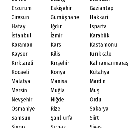
Erzurum
Eskişehir
Gaziantep
Giresun
Gümüşhane
Hakkari
Hatay
Iğdır
Isparta
İstanbul
İzmir
Karabük
Karaman
Kars
Kastamonu
Kayseri
Kilis
Kırıkkale
Kırklareli
Kırşehir
Kahramanmara
Kocaeli
Konya
Kütahya
Malatya
Manisa
Mardin
Mersin
Muğla
Muş
Nevşehir
Niğde
Ordu
Osmaniye
Rize
Sakarya
Samsun
Şanlıurfa
Siirt
Sinop
Şırnak
Sivas