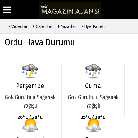
Videolar
Galeriler
Yazarlar
Üye Paneli
Üye Paneli
Hava
Köşe
Künye
Ordu Hava Durumu
Durumu
Yazarları
Haber
İletişim
Arşivi
Gazete
Video
Çerez
Manşetleri
Galeri
Gazete
Politikası
Arşivi
Anketler
Foto
Gizlilik
Galeri
Günün
Biyografiler
İlkeleri
Haberleri
Etkinlikler
Perşembe
Cuma
Gök Gürültülü Sağanak
Gök Gürültülü Sağanak
Yağışlı
Yağışlı
26°C / 20°C
25°C / 20°C