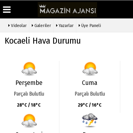
Videolar
Galeriler
Yazarlar
Üye Paneli
Üye Paneli
Hava
Köşe
Künye
Kocaeli Hava Durumu
Durumu
Yazarları
Haber
İletişim
Arşivi
Gazete
Video
Çerez
Manşetleri
Galeri
Gazete
Politikası
Arşivi
Anketler
Foto
Gizlilik
Galeri
Günün
Biyografiler
İlkeleri
Haberleri
Etkinlikler
Perşembe
Cuma
Parçalı Bulutlu
Parçalı Bulutlu
28°C / 18°C
29°C / 16°C