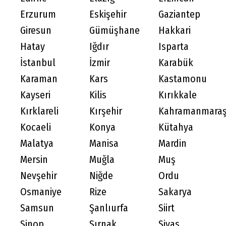
Erzurum
Eskişehir
Gaziantep
Giresun
Gümüşhane
Hakkari
Hatay
Iğdır
Isparta
İstanbul
İzmir
Karabük
Karaman
Kars
Kastamonu
Kayseri
Kilis
Kırıkkale
Kırklareli
Kırşehir
Kahramanmara
Kocaeli
Konya
Kütahya
Malatya
Manisa
Mardin
Mersin
Muğla
Muş
Nevşehir
Niğde
Ordu
Osmaniye
Rize
Sakarya
Samsun
Şanlıurfa
Siirt
Sinop
Şırnak
Sivas