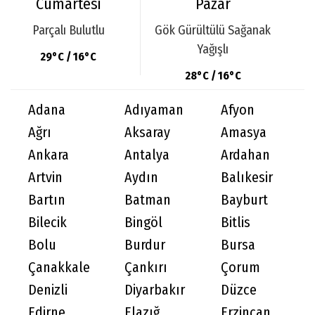
Cumartesi
Pazar
Parçalı Bulutlu
Gök Gürültülü Sağanak
Yağışlı
29°C / 16°C
28°C / 16°C
Adana
Adıyaman
Afyon
Ağrı
Aksaray
Amasya
Ankara
Antalya
Ardahan
Artvin
Aydın
Balıkesir
Bartın
Batman
Bayburt
Bilecik
Bingöl
Bitlis
Bolu
Burdur
Bursa
Çanakkale
Çankırı
Çorum
Denizli
Diyarbakır
Düzce
Edirne
Elazığ
Erzincan