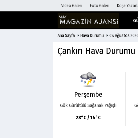
Video Galeri
Foto Galeri
Köşe Yazarl
G
Ana Sayfa
Hava Durumu
08 Ağustos 2026
Üye Paneli
Hava Duru
Haber Arşivi
Gazete Man
Çankırı Hava Durumu
Gazete Arşivi
Anketler
Günün Haberleri
Biyografile
Perşembe
Gök Gürültülü Sağanak Yağışlı
G
28°C / 14°C