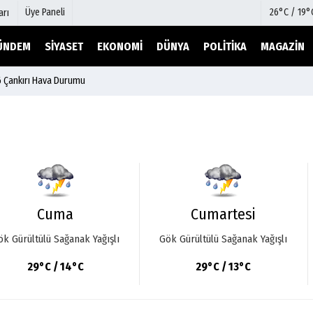
Üye Paneli
26°C / 19°
arı
ÜNDEM
SIYASET
EKONOMI
DÜNYA
POLITIKA
MAGAZIN
 Çankırı Hava Durumu
mu
Köşe Yazarları
şetleri
Video Galeri
Foto Galeri
r
Etkinlikler
Cuma
Cumartesi
ök Gürültülü Sağanak Yağışlı
Gök Gürültülü Sağanak Yağışlı
29°C / 14°C
29°C / 13°C