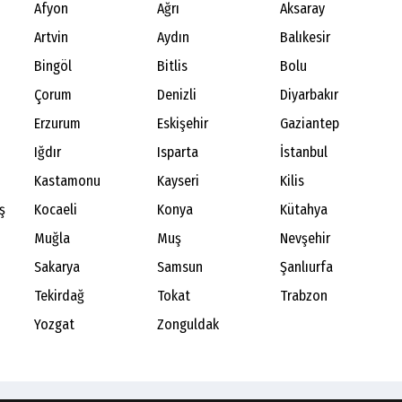
Afyon
Ağrı
Aksaray
Artvin
Aydın
Balıkesir
Bingöl
Bitlis
Bolu
Çorum
Denizli
Diyarbakır
Erzurum
Eskişehir
Gaziantep
Iğdır
Isparta
İstanbul
Kastamonu
Kayseri
Kilis
ş
Kocaeli
Konya
Kütahya
Muğla
Muş
Nevşehir
Sakarya
Samsun
Şanlıurfa
Tekirdağ
Tokat
Trabzon
Yozgat
Zonguldak