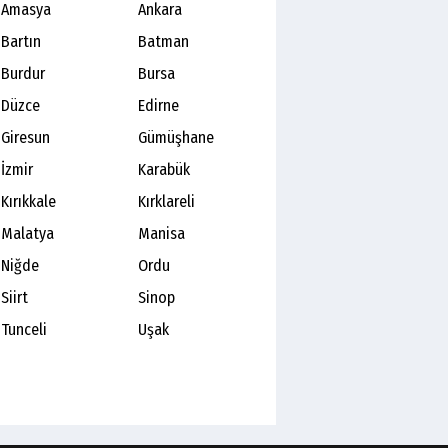
Amasya
Ankara
Bartın
Batman
Burdur
Bursa
Düzce
Edirne
Giresun
Gümüşhane
İzmir
Karabük
Kırıkkale
Kırklareli
Malatya
Manisa
Niğde
Ordu
Siirt
Sinop
Tunceli
Uşak