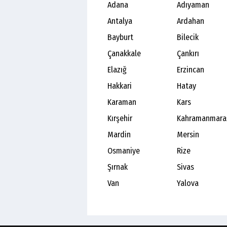
Adana
Adıyaman
Antalya
Ardahan
Bayburt
Bilecik
Çanakkale
Çankırı
Elazığ
Erzincan
Hakkari
Hatay
Karaman
Kars
Kırşehir
Kahramanmara
Mardin
Mersin
Osmaniye
Rize
Şırnak
Sivas
Van
Yalova