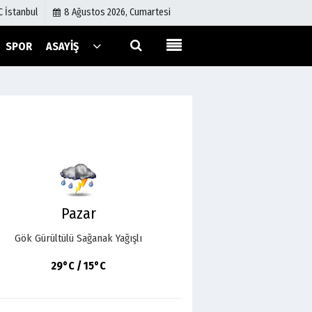
C İstanbul
8 Ağustos 2026, Cumartesi
SPOR
ASAYIŞ
Künye
İletişim
Çerez Politikası
Gizlilik İlkeleri
Pazar
Gök Gürültülü Sağanak Yağışlı
29°C / 15°C