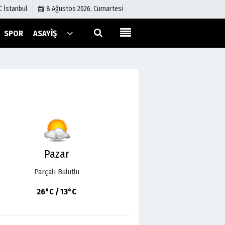
C İstanbul
8 Ağustos 2026, Cumartesi
SPOR
ASAYIŞ
Künye
İletişim
Çerez Politikası
Gizlilik İlkeleri
Pazar
Parçalı Bulutlu
26°C / 13°C