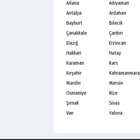
Adana
Adıyaman
Antalya
Ardahan
Bayburt
Bilecik
Çanakkale
Çankırı
Elazığ
Erzincan
Hakkari
Hatay
Karaman
Kars
Kırşehir
Kahramanmara
Mardin
Mersin
Osmaniye
Rize
Şırnak
Sivas
Van
Yalova