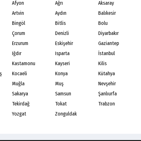
Afyon
Ağrı
Aksaray
Artvin
Aydın
Balıkesir
Bingöl
Bitlis
Bolu
Çorum
Denizli
Diyarbakır
Erzurum
Eskişehir
Gaziantep
Iğdır
Isparta
İstanbul
Kastamonu
Kayseri
Kilis
ş
Kocaeli
Konya
Kütahya
Muğla
Muş
Nevşehir
Sakarya
Samsun
Şanlıurfa
Tekirdağ
Tokat
Trabzon
Yozgat
Zonguldak