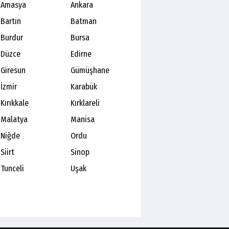
Amasya
Ankara
Bartın
Batman
Burdur
Bursa
Düzce
Edirne
Giresun
Gümüşhane
İzmir
Karabük
Kırıkkale
Kırklareli
Malatya
Manisa
Niğde
Ordu
Siirt
Sinop
Tunceli
Uşak