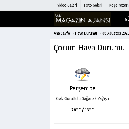
Video Galeri
Foto Galeri
Köşe Yazarl
G
Ana Sayfa
Hava Durumu
08 Ağustos 202
Üye Paneli
Hava Duru
Haber Arşivi
Gazete Man
Çorum Hava Durumu
Gazete Arşivi
Anketler
Günün Haberleri
Biyografile
Perşembe
Gök Gürültülü Sağanak Yağışlı
26°C / 13°C