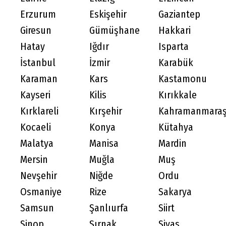
Erzurum
Eskişehir
Gaziantep
Giresun
Gümüşhane
Hakkari
Hatay
Iğdır
Isparta
İstanbul
İzmir
Karabük
Karaman
Kars
Kastamonu
Kayseri
Kilis
Kırıkkale
Kırklareli
Kırşehir
Kahramanmara
Kocaeli
Konya
Kütahya
Malatya
Manisa
Mardin
Mersin
Muğla
Muş
Nevşehir
Niğde
Ordu
Osmaniye
Rize
Sakarya
Samsun
Şanlıurfa
Siirt
Sinop
Şırnak
Sivas