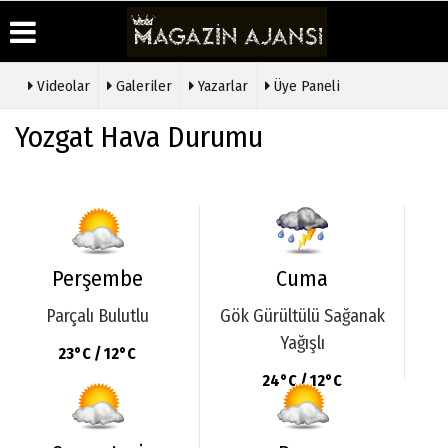
Videolar
Galeriler
Yazarlar
Üye Paneli
Üye Paneli
Hava
Köşe
Künye
Yozgat Hava Durumu
Durumu
Yazarları
Haber
İletişim
Arşivi
Gazete
Video
Çerez
Manşetleri
Galeri
Gazete
Politikası
Arşivi
Anketler
Foto
Gizlilik
Galeri
Günün
Biyografiler
İlkeleri
Haberleri
Etkinlikler
Perşembe
Cuma
Parçalı Bulutlu
Gök Gürültülü Sağanak
Yağışlı
23°C / 12°C
24°C / 12°C