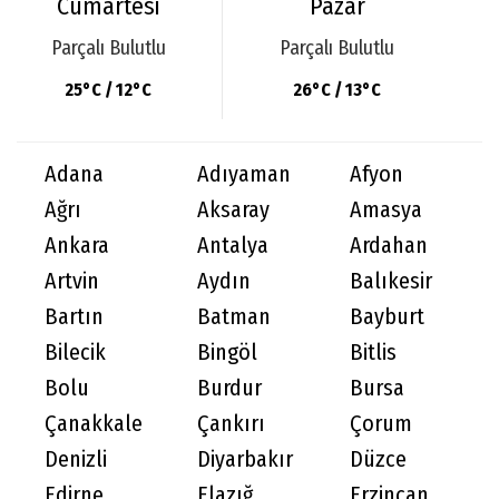
Cumartesi
Pazar
Parçalı Bulutlu
Parçalı Bulutlu
25°C / 12°C
26°C / 13°C
Adana
Adıyaman
Afyon
Ağrı
Aksaray
Amasya
Ankara
Antalya
Ardahan
Artvin
Aydın
Balıkesir
Bartın
Batman
Bayburt
Bilecik
Bingöl
Bitlis
Bolu
Burdur
Bursa
Çanakkale
Çankırı
Çorum
Denizli
Diyarbakır
Düzce
Edirne
Elazığ
Erzincan