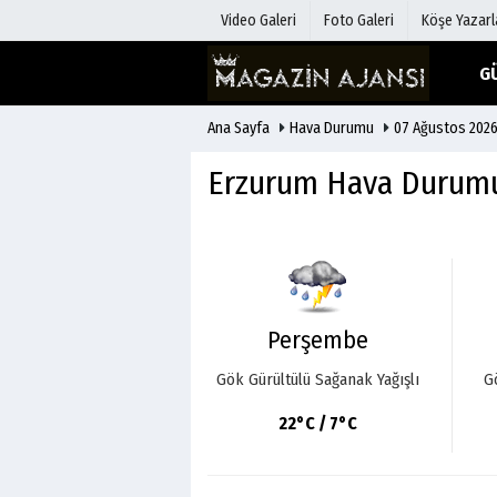
Video Galeri
Foto Galeri
Köşe Yazarl
G
Ana Sayfa
Hava Durumu
07 Ağustos 202
Üye Paneli
Hava Duru
Haber Arşivi
Gazete Man
Erzurum Hava Durum
Gazete Arşivi
Anketler
Günün Haberleri
Biyografile
Perşembe
Gök Gürültülü Sağanak Yağışlı
G
22°C / 7°C