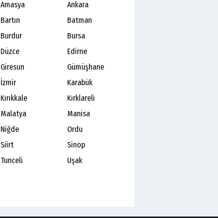
Amasya
Ankara
Bartın
Batman
Burdur
Bursa
Düzce
Edirne
Giresun
Gümüşhane
İzmir
Karabük
Kırıkkale
Kırklareli
Malatya
Manisa
Niğde
Ordu
Siirt
Sinop
Tunceli
Uşak