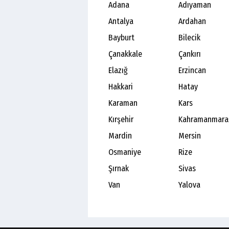
Adana
Adıyaman
Antalya
Ardahan
Bayburt
Bilecik
Çanakkale
Çankırı
Elazığ
Erzincan
Hakkari
Hatay
Karaman
Kars
Kırşehir
Kahramanmara
Mardin
Mersin
Osmaniye
Rize
Şırnak
Sivas
Van
Yalova