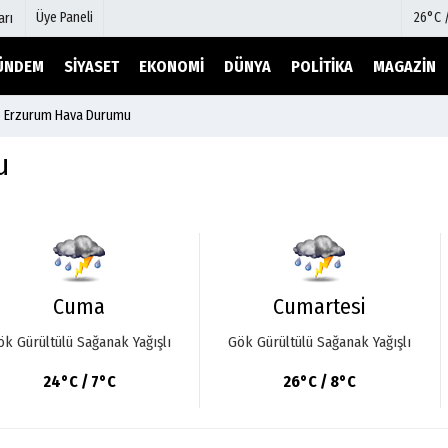
Üye Paneli
26°C 
arı
ÜNDEM
SIYASET
EKONOMI
DÜNYA
POLITIKA
MAGAZIN
6 Erzurum Hava Durumu
mu
Köşe Yazarları
şetleri
Video Galeri
u
Foto Galeri
r
Etkinlikler
Cuma
Cumartesi
ök Gürültülü Sağanak Yağışlı
Gök Gürültülü Sağanak Yağışlı
24°C / 7°C
26°C / 8°C