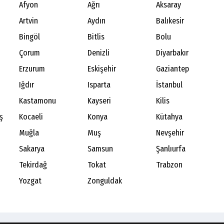
Afyon
Ağrı
Aksaray
Artvin
Aydın
Balıkesir
Bingöl
Bitlis
Bolu
Çorum
Denizli
Diyarbakır
Erzurum
Eskişehir
Gaziantep
Iğdır
Isparta
İstanbul
Kastamonu
Kayseri
Kilis
ş
Kocaeli
Konya
Kütahya
Muğla
Muş
Nevşehir
Sakarya
Samsun
Şanlıurfa
Tekirdağ
Tokat
Trabzon
Yozgat
Zonguldak